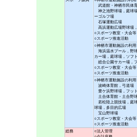
武道館・神栖市民体育
神之池野球場，庭球場
ーゴルフ場
石塚運動広場
高浜運動広場野球場，
○スポーツ教室・大会等
○スポーツ推進活動
○神栖市運動施設の利用
海浜温水プール，野球
カー場，庭球場，ソフ
総合公園サカー場，フ
○スポーツ教室・大会等
○スポーツ推進活動
○神栖市運動施設の利用
波崎体育館，弓道場
豊ケ浜野球場，フット
土合体育館・土合野
若松陸上競技場，庭球
球場，多目的広場
宝山野球場
○スポーツ教室・大会等
○スポーツ推進活動
総務
○法人管理
○会計庶務