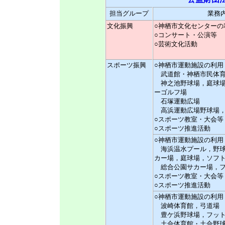
担当グループ
業務
文化振興
○神栖市文化センターの
○コンサート・公演等
○芸術文化活動
スポーツ振興
○神栖市運動施設の利用
武道館・神栖市民体育
神之池野球場，庭球場
ーゴルフ場
石塚運動広場
高浜運動広場野球場，
○スポーツ教室・大会等
○スポーツ推進活動
○神栖市運動施設の利用
海浜温水プール，野球
カー場，庭球場，ソフ
総合公園サカー場，フ
○スポーツ教室・大会等
○スポーツ推進活動
○神栖市運動施設の利用
波崎体育館，弓道場
豊ケ浜野球場，フット
土合体育館・土合野