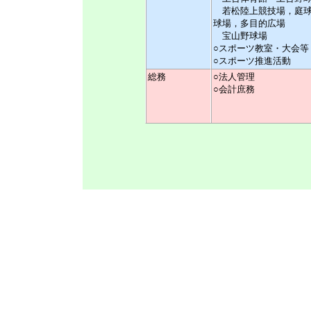
若松陸上競技場，庭球
球場，多目的広場
宝山野球場
○スポーツ教室・大会等
○スポーツ推進活動
総務
○法人管理
○会計庶務