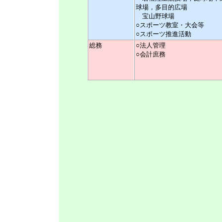
球場，多目的広場
宝山野球場
○スポーツ教室・大会等
○スポーツ推進活動
総務
○法人管理
○会計庶務