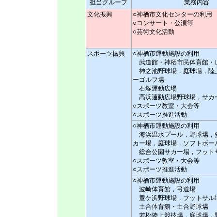
担当グループ
業務内容
文化振興
○神栖市文化センターの利用
○コンサート・公演等
○芸術文化活動
スポーツ振興
○神栖市運動施設の利用
武道館・神栖市民体育館・
神之池野球場，庭球場，陸
ーゴルフ場
石塚運動広場
高浜運動広場野球場，サカ
○スポーツ教室・大会等
○スポーツ推進活動
○神栖市運動施設の利用
海浜温水プール，野球場，
カー場，庭球場，ソフトボー
総合公園サカー場，フット
○スポーツ教室・大会等
○スポーツ推進活動
○神栖市運動施設の利用
波崎体育館，弓道場
豊ケ浜野球場，フットサル
土合体育館・土合野球場
若松陸上競技場，庭球場，