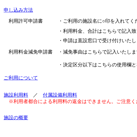
申し込み方法
利用許可申請書
・ご利用の施設名に○印を入れてく
・利用料金、合計はこちらで記入致
・申請は直設窓口で受け付けいたし
利用料金減免申請書
・減免事由はこちらで記入いたしま
・決定区分以下はこちらの使用欄と
ご利用について
施設利用料
／
付属設備利用料
※利用者都合による利用料の返金はできません。ご注意く
施設の概要